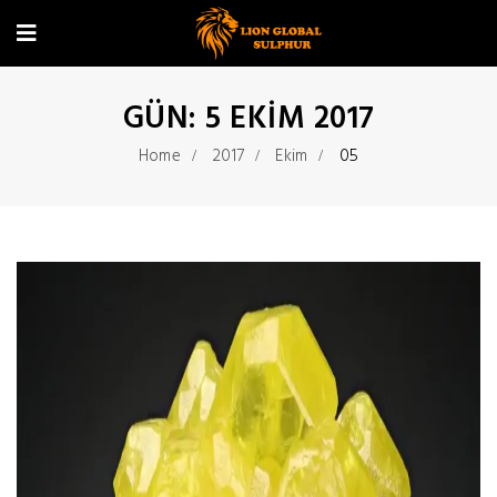
GÜN:
5 EKIM 2017
Home
2017
Ekim
05